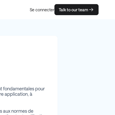
Se connecter
Talk to our team
sont fondamentales pour
e application, à
es aux normes de